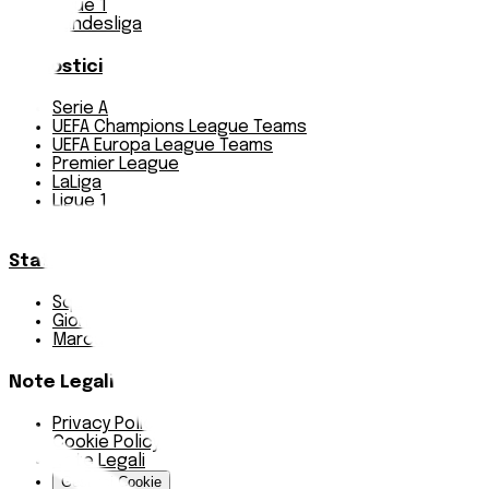
Ligue 1
Bundesliga
Pronostici
Serie A
UEFA Champions League Teams
UEFA Europa League Teams
Premier League
LaLiga
Ligue 1
Bundesliga
Statistiche
Squadre e classifica
Giornate
Marcatori
Note Legali
Privacy Policy
Cookie Policy
Note Legali
Gestisci Cookie