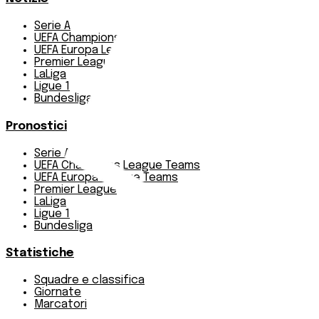
Serie A
UEFA Champions League Teams
UEFA Europa League Teams
Premier League
LaLiga
Ligue 1
Bundesliga
Pronostici
Serie A
UEFA Champions League Teams
UEFA Europa League Teams
Premier League
LaLiga
Ligue 1
Bundesliga
Statistiche
Squadre e classifica
Giornate
Marcatori