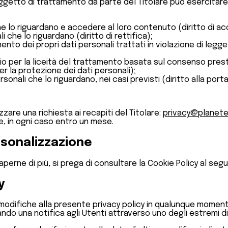
oggetto di trattamento da parte del Titolare può esercitare in
he lo riguardano e accedere al loro contenuto (diritto di a
 che lo riguardano (diritto di rettifica);
to dei propri dati personali trattati in violazione di legge (di
io per la liceità del trattamento basata sul consenso pres
er la protezione dei dati personali);
nali che lo riguardano, nei casi previsti (diritto alla portab
izzare una richiesta ai recapiti del Titolare:
privacy@planete
e, in ogni caso entro un mese.
rsonalizzazione
perne di più, si prega di consultare la Cookie Policy al segu
y
are modifiche alla presente privacy policy in qualunque momen
ando una notifica agli Utenti attraverso uno degli estremi di