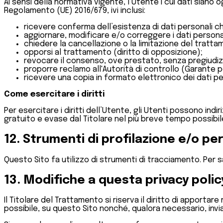
Ai sensi della normativa vigente, l’Utente i cui dati siano 
Regolamento (UE) 2016/679, ivi inclusi:
ricevere conferma dell’esistenza di dati personali c
aggiornare, modificare e/o correggere i dati personali
chiedere la cancellazione o la limitazione del trattamen
opporsi al trattamento (diritto di opposizione);
revocare il consenso, ove prestato, senza pregiudiz
proporre reclamo all'Autorità di controllo (Garante p
ricevere una copia in formato elettronico dei dati perso
Come esercitare i diritti
Per esercitare i diritti dell’Utente, gli Utenti possono indir
gratuito e evase dal Titolare nel più breve tempo possibil
12. Strumenti di profilazione e/o pe
Questo Sito fa utilizzo di strumenti di tracciamento. Per sa
13. Modifiche a questa privacy polic
Il Titolare del Trattamento si riserva il diritto di apport
possibile, su questo Sito nonché, qualora necessario, invi