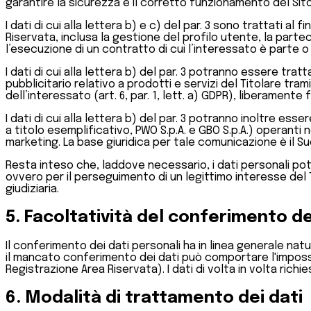
garantire la sicurezza e il corretto funzionamento del Sito (a
I dati di cui alla lettera b) e c) del par. 3 sono trattati al 
Riservata, inclusa la gestione del profilo utente, la parte
l’esecuzione di un contratto di cui l’interessato è parte o 
I dati di cui alla lettera b) del par. 3 potranno essere tra
pubblicitario relativo a prodotti e servizi del Titolare t
dell’interessato (art. 6, par. 1, lett. a) GDPR), liberament
I dati di cui alla lettera b) del par. 3 potranno inoltre e
a titolo esemplificativo, PWO S.p.A. e GBO S.p.A.) operanti
marketing. La base giuridica per tale comunicazione è il Suo
Resta inteso che, laddove necessario, i dati personali potra
ovvero per il perseguimento di un legittimo interesse del Tito
giudiziaria.
5. Facoltatività del conferimento de
Il conferimento dei dati personali ha in linea generale natu
il mancato conferimento dei dati può comportare l'impossibi
Registrazione Area Riservata). I dati di volta in volta richi
6. Modalità di trattamento dei dati