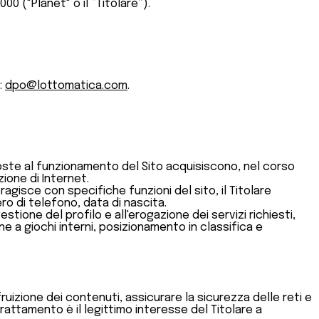
0 ("Planet" o il “Titolare”).
:
dpo@lottomatica.com
.
oste al funzionamento del Sito acquisiscono, nel corso
zione di Internet.
ragisce con specifiche funzioni del sito, il Titolare
ro di telefono, data di nascita.
 gestione del profilo e all'erogazione dei servizi richiesti,
ne a giochi interni, posizionamento in classifica e
 fruizione dei contenuti, assicurare la sicurezza delle reti e
trattamento è il legittimo interesse del Titolare a