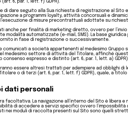
rt. 6, par. 1, lett. f) GDPR).
fine di dare seguito alla Sua richiesta di registrazione al Sito
cipazione a programmi loyalty, attività concorsuali e dinami
l’esecuzione di misure precontrattuali adottate su richiesta d
ttati anche per finalità di marketing diretto, ovvero per l’in
ramite modalità automatizzate (e-mail, SMS). La base giuridi
e fornito in fase di registrazione o successivamente.
ssere comunicati a società appartenenti al medesimo Gruppo s
 nel medesimo settore di attività del Titolare, affinché ques
 consenso espresso e distinto (art. 6, par. 1, lett. a) GDPR)
nno essere altresì trattati per adempiere ad obblighi di legg
lare o di terzi (art. 6, par. 1, lett. f) GDPR), quale, a titolo
i dati personali
ra facoltativa. La navigazione all’interno del Sito è libera e
lità di accedere a servizi specifici ovvero l’impossibilità d
esti nei moduli di raccolta presenti sul Sito sono quelli stret