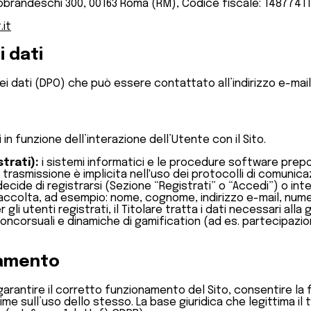
dobrandeschi 300, 00163 Roma (RM), Codice fiscale: 1487741100
it
i dati
ei dati (DPO) che può essere contattato all’indirizzo e-mail
 in funzione dell’interazione dell’Utente con il Sito.
trati):
i sistemi informatici e le procedure software prep
i trasmissione è implicita nell'uso dei protocolli di comunica
decide di registrarsi (Sezione “Registrati” o “Accedi”) o inte
i raccolta, ad esempio: nome, cognome, indirizzo e-mail, nume
 gli utenti registrati, il Titolare tratta i dati necessari alla
concorsuali e dinamiche di gamification (ad es. partecipazio
ttamento
 di garantire il corretto funzionamento del Sito, consentire la
me sull’uso dello stesso. La base giuridica che legittima il 