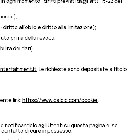
 ogni momento i diritti previsti dagli artt. 15-22 del
ccesso);
ritto all'oblio e diritto alla limitazione);
tato prima della revoca;
ilità dei dati).
ntertainment.it
. Le richieste sono depositate a titolo
ente link:
https://www.calcio.com/cookie
.
to notificandolo agli Utenti su questa pagina e, se
 contatto di cui è in possesso.