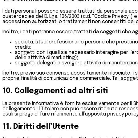
I dati personali possono essere trattati da personale app
quaterdecies del D. Lgs. 196/2003 (c.d. “Codice Privacy”) e 
accessi non autorizzati o trattamenti non consentiti dei d
Inoltre, i dati potranno essere trattati da soggetti che ag
società, studi professionali o persone che prestano a
crediti;
soggetti con i quali sia necessario interagire per l’e
delle attività di marketing);
soggetti delegati a svolgere attività di manutenzione
Inoltre, previo suo consenso appositamente rilasciato, i s
proprie finalità di comunicazione commerciale. Tali soggett
10. Collegamenti ad altri siti
La presente informativa è fornita esclusivamente per il Si
collegamento. Il Titolare non può essere ritenuto responsabi
quali si prega di fare riferimento all’apposita privacy policy
11. Diritti dell’Utente