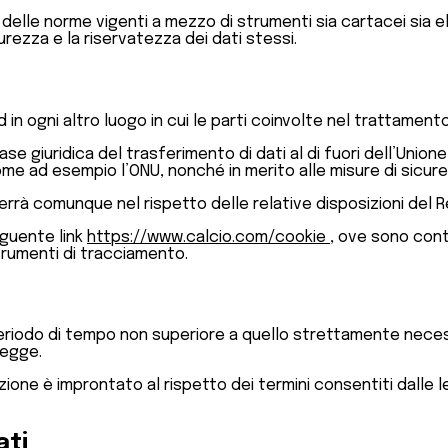
to delle norme vigenti a mezzo di strumenti sia cartacei sia
urezza e la riservatezza dei dati stessi.
d in ogni altro luogo in cui le parti coinvolte nel trattament
base giuridica del trasferimento di dati al di fuori dell’Unio
ome ad esempio l’ONU, nonché in merito alle misure di sicure
vverrà comunque nel rispetto delle relative disposizioni del
seguente link
https://www.calcio.com/cookie
, ove sono cont
 strumenti di tracciamento.
eriodo di tempo non superiore a quello strettamente necessar
legge.
zione è improntato al rispetto dei termini consentiti dalle leg
ati