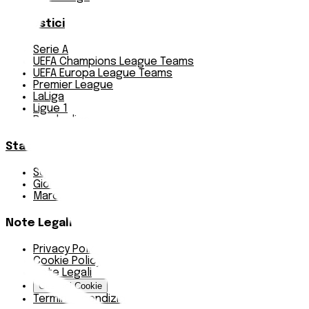
Pronostici
Serie A
UEFA Champions League Teams
UEFA Europa League Teams
Premier League
LaLiga
Ligue 1
Bundesliga
Statistiche
Squadre e classifica
Giornate
Marcatori
Note Legali
Privacy Policy
Cookie Policy
Note Legali
Gestisci Cookie
Termini e condizioni