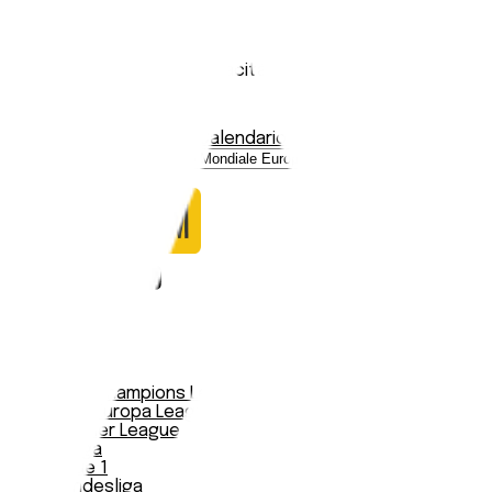
Svizzera
Stadio:
St. Jakob-Park
Capacità:
19456
Paese:
Svizzera
Statistiche
Formazione
Calendario
Nessun dato trovato
Notizie
Serie A
UEFA Champions League Teams
UEFA Europa League Teams
Premier League
LaLiga
Ligue 1
Bundesliga