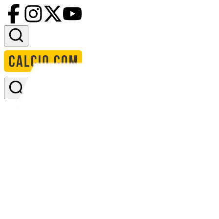
Accedi
Homepage
squadre
svizzera u20
formazione