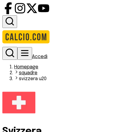
Accedi
Homepage
squadre
svizzera u20
Svizzera