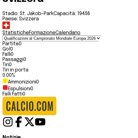
Stadio:
St. Jakob-Park
Capacità:
19456
Paese:
Svizzera
Statistiche
Formazione
Calendario
Partite
0
Gol
0
Falli
0
Passaggi
0
Tiri
0
Tiri in porta
0.00
%
Ammonizioni
0
Espulsioni
0
Falli Fatti
0
Notizie