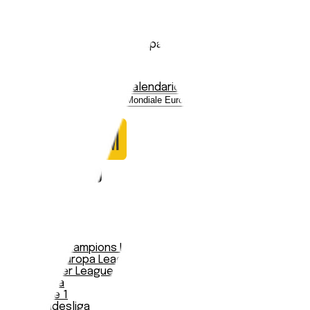
Inghilterra
Stadio:
Wembley Stadium
Capacità:
90000
Paese:
Inghilterra
Statistiche
Formazione
Calendario
Nessun dato trovato
Notizie
Serie A
UEFA Champions League Teams
UEFA Europa League Teams
Premier League
LaLiga
Ligue 1
Bundesliga