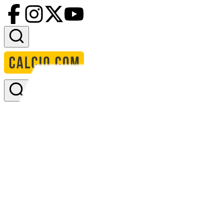
Accedi
Homepage
squadre
inghilterra
formazione