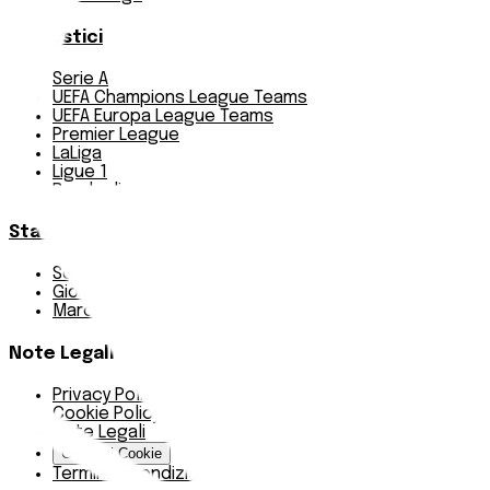
Pronostici
Serie A
UEFA Champions League Teams
UEFA Europa League Teams
Premier League
LaLiga
Ligue 1
Bundesliga
Statistiche
Squadre e classifica
Giornate
Marcatori
Note Legali
Privacy Policy
Cookie Policy
Note Legali
Gestisci Cookie
Termini e condizioni