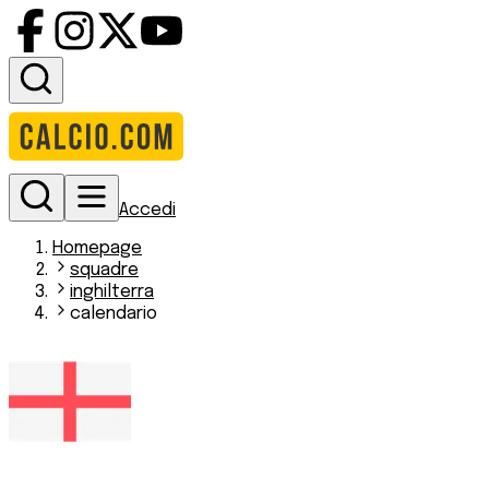
Accedi
Homepage
squadre
inghilterra
calendario