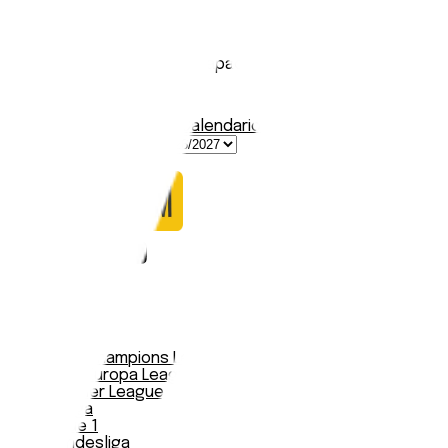
Jablonec
Stadio:
Stadion Střelnice
Capacità:
6100
Paese:
Repubblica Ceca
Statistiche
Formazione
Calendario
Nessun dato trovato
Notizie
Serie A
UEFA Champions League Teams
UEFA Europa League Teams
Premier League
LaLiga
Ligue 1
Bundesliga