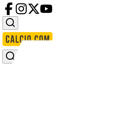
Accedi
Homepage
squadre
fk jablonec
formazione