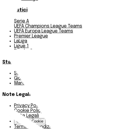
Pronostici
Serie A
UEFA Champions League Teams
UEFA Europa League Teams
Premier League
LaLiga
Ligue 1
Bundesliga
Statistiche
Squadre e classifica
Giornate
Marcatori
Note Legali
Privacy Policy
Cookie Policy
Note Legali
Gestisci Cookie
Termini e condizioni