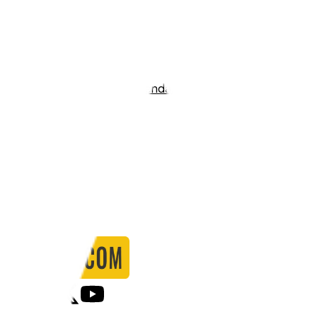
Bahamas W
Stadio:
-
Capacità:
-
Paese:
Nord e Centro America
Statistiche
Formazione
Calendario
Partite
0
Gol
0
Falli
0
Passaggi
0
Tiri
0
Tiri in porta
0.00
%
Ammonizioni
0
Espulsioni
0
Falli Fatti
0