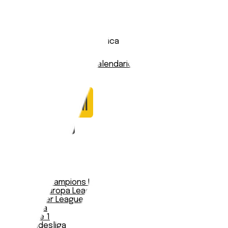
Bahamas W
Stadio:
-
Capacità:
-
Paese:
Nord e Centro America
Statistiche
Formazione
Calendario
Nessun dato trovato
Notizie
Serie A
UEFA Champions League Teams
UEFA Europa League Teams
Premier League
LaLiga
Ligue 1
Bundesliga