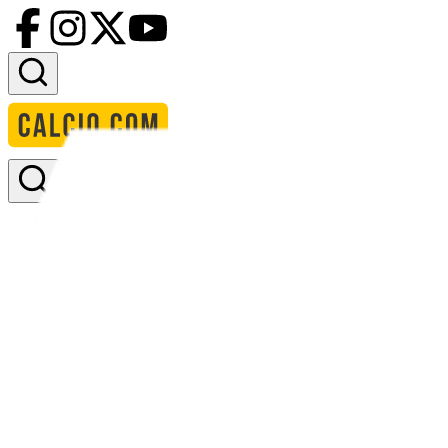
Accedi
Homepage
squadre
bahamas w
formazione