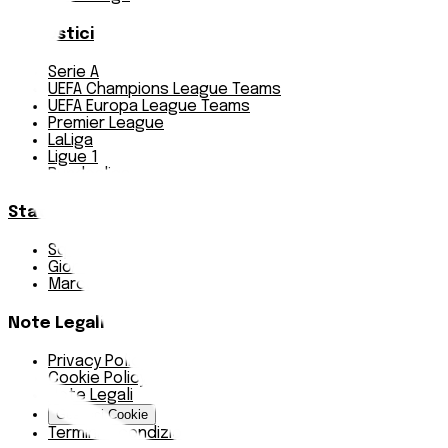
Pronostici
Serie A
UEFA Champions League Teams
UEFA Europa League Teams
Premier League
LaLiga
Ligue 1
Bundesliga
Statistiche
Squadre e classifica
Giornate
Marcatori
Note Legali
Privacy Policy
Cookie Policy
Note Legali
Gestisci Cookie
Termini e condizioni