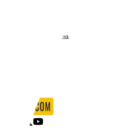
Babite
Stadio:
-
Capacità:
-
Paese:
Lettonia
Statistiche
Formazione
Calendario
Partite
0
Gol
0
Falli
0
Passaggi
0
Tiri
0
Tiri in porta
0.00
%
Ammonizioni
0
Espulsioni
0
Falli Fatti
0