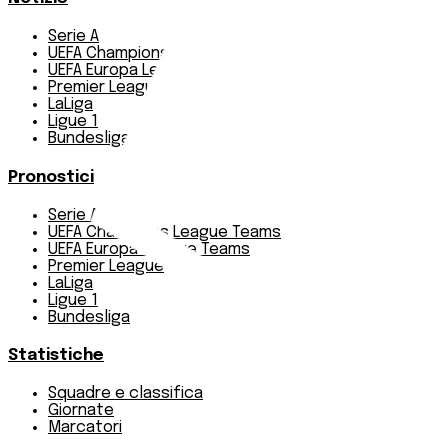
Serie A
UEFA Champions League Teams
UEFA Europa League Teams
Premier League
LaLiga
Ligue 1
Bundesliga
Pronostici
Serie A
UEFA Champions League Teams
UEFA Europa League Teams
Premier League
LaLiga
Ligue 1
Bundesliga
Statistiche
Squadre e classifica
Giornate
Marcatori