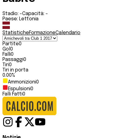
Stadio:
-
Capacità:
-
Paese:
Lettonia
Statistiche
Formazione
Calendario
Partite
0
Gol
0
Falli
0
Passaggi
0
Tiri
0
Tiri in porta
0.00
%
Ammonizioni
0
Espulsioni
0
Falli Fatti
0
Notizie