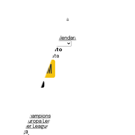
AZ
Stadio:
AFAS Stadion
Capacità:
19500
Paese:
Paesi Bassi
Statistiche
Formazione
Calendario
Data
Squadre
Risultato
Nessuna partita trovata
Notizie
Serie A
UEFA Champions League Teams
UEFA Europa League Teams
Premier League
LaLiga