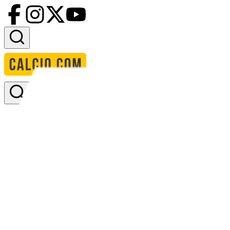
Accedi
Homepage
squadre
az alkmaar j
calendario