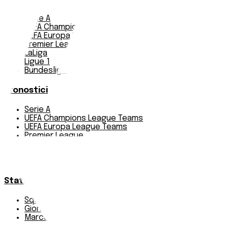
Serie A
UEFA Champions League Teams
UEFA Europa League Teams
Premier League
LaLiga
Ligue 1
Bundesliga
Pronostici
Serie A
UEFA Champions League Teams
UEFA Europa League Teams
Premier League
LaLiga
Ligue 1
Bundesliga
Statistiche
Squadre e classifica
Giornate
Marcatori