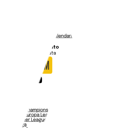
Austria U17
Stadio:
-
Capacità:
-
Paese:
Austria
Statistiche
Formazione
Calendario
Data
Squadre
Risultato
Nessuna partita trovata
Notizie
Serie A
UEFA Champions League Teams
UEFA Europa League Teams
Premier League
LaLiga