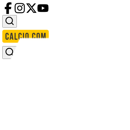
Accedi
Homepage
squadre
austria u17
calendario