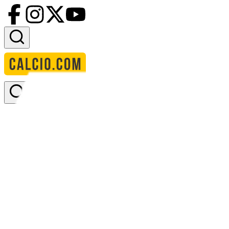
Accedi
Homepage
squadre
austria u17
Austria U17