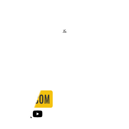
Stadio:
-
Capacità:
-
Paese:
Austria
Statistiche
Formazione
Calendario
Partite
0
Gol
0
Falli
0
Passaggi
0
Tiri
0
Tiri in porta
0.00
%
Ammonizioni
0
Espulsioni
0
Falli Fatti
0
Notizie