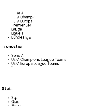
Notizie
Serie A
UEFA Champions League Teams
UEFA Europa League Teams
Premier League
LaLiga
Ligue 1
Bundesliga
Pronostici
Serie A
UEFA Champions League Teams
UEFA Europa League Teams
Premier League
LaLiga
Ligue 1
Bundesliga
Statistiche
Squadre e classifica
Giornate
Marcatori