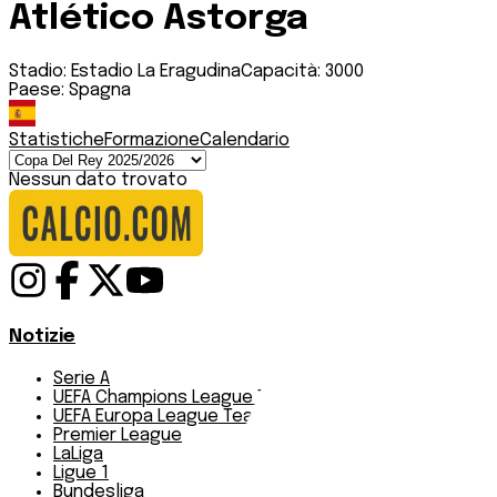
Atlético Astorga
Stadio:
Estadio La Eragudina
Capacità:
3000
Paese:
Spagna
Statistiche
Formazione
Calendario
Nessun dato trovato
Notizie
Serie A
UEFA Champions League Teams
UEFA Europa League Teams
Premier League
LaLiga
Ligue 1
Bundesliga