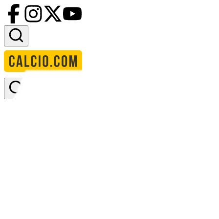
Accedi
Homepage
squadre
atlante
statistiche