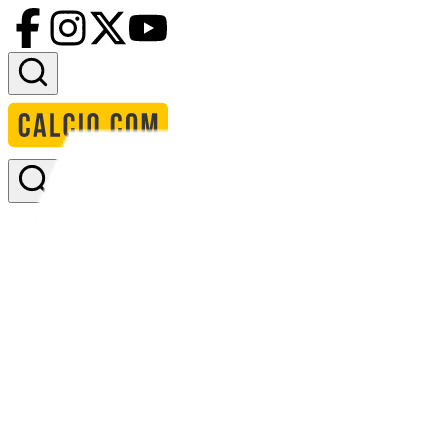
Accedi
Homepage
squadre
atlante
formazione