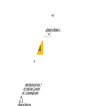
AFC Bournemouth
Stadio:
Vitality Stadium
Capacità:
11700
Paese:
Inghilterra
Statistiche
Formazione
Calendario
Nessun dato trovato
Notizie
Serie A
UEFA Champions League Teams
UEFA Europa League Teams
Premier League
LaLiga
Ligue 1
Bundesliga