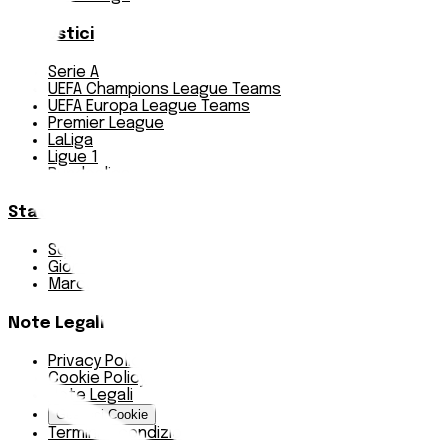
Pronostici
Serie A
UEFA Champions League Teams
UEFA Europa League Teams
Premier League
LaLiga
Ligue 1
Bundesliga
Statistiche
Squadre e classifica
Giornate
Marcatori
Note Legali
Privacy Policy
Cookie Policy
Note Legali
Gestisci Cookie
Termini e condizioni