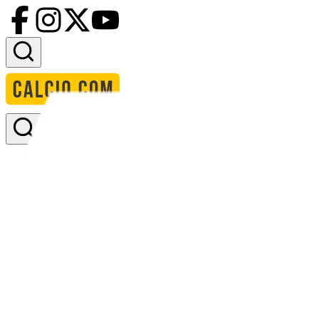
Accedi
Homepage
squadre
afc bournemouth
formazione