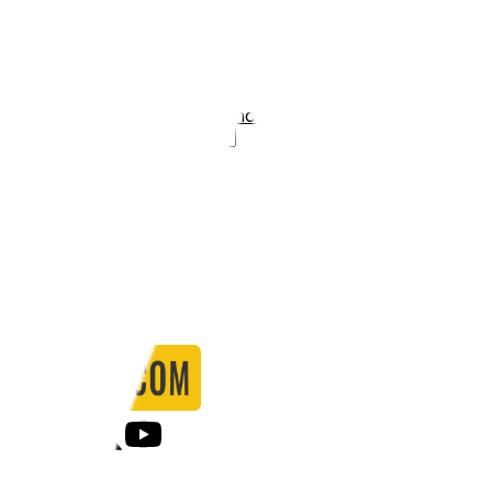
Stadio:
Vitality Stadium
Capacità:
11700
Paese:
Inghilterra
Statistiche
Formazione
Calendario
Partite
0
Gol
0
Falli
0
Passaggi
0
Tiri
0
Tiri in porta
0.00
%
Ammonizioni
0
Espulsioni
0
Falli Fatti
0
Notizie