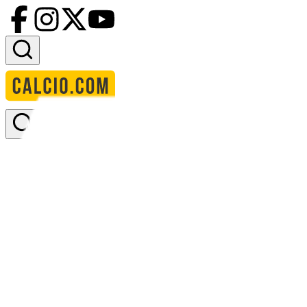
Accedi
Homepage
squadre
afc bournemouth
AFC Bournemouth