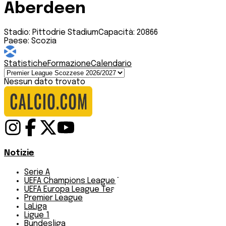
Aberdeen
Stadio:
Pittodrie Stadium
Capacità:
20866
Paese:
Scozia
Statistiche
Formazione
Calendario
Nessun dato trovato
Notizie
Serie A
UEFA Champions League Teams
UEFA Europa League Teams
Premier League
LaLiga
Ligue 1
Bundesliga