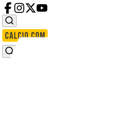
Accedi
Homepage
squadre
aberdeen fc
calendario