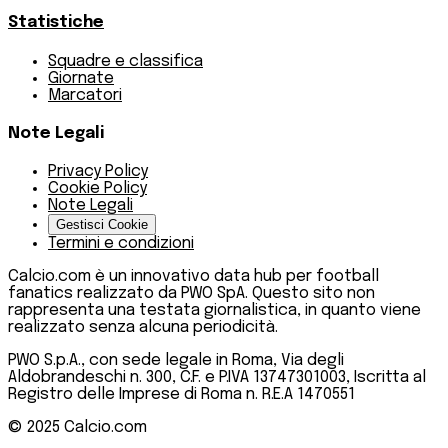
Statistiche
Squadre e classifica
Giornate
Marcatori
Note Legali
Privacy Policy
Cookie Policy
Note Legali
Gestisci Cookie
Termini e condizioni
Calcio.com è un innovativo data hub per football
fanatics realizzato da PWO SpA. Questo sito non
rappresenta una testata giornalistica, in quanto viene
realizzato senza alcuna periodicità.
PWO S.p.A., con sede legale in Roma, Via degli
Aldobrandeschi n. 300, C.F. e P.IVA 13747301003, Iscritta al
Registro delle Imprese di Roma n. R.E.A 1470551
© 2025
Calcio.com