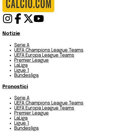
Notizie
Serie A
UEFA Champions League Teams
UEFA Europa League Teams
Premier League
LaLiga
Ligue 1
Bundesliga
Pronostici
Serie A
UEFA Champions League Teams
UEFA Europa League Teams
Premier League
LaLiga
Ligue 1
Bundesliga