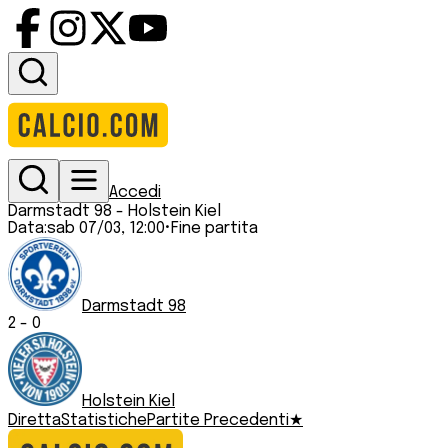
Accedi
Darmstadt 98
-
Holstein Kiel
Data:
sab 07/03, 12:00
•
Fine partita
Darmstadt 98
2
-
0
Holstein Kiel
Diretta
Statistiche
Partite Precedenti
★