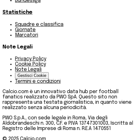
Bundesliga
Statistiche
Squadre e classifica
Giornate
Marcatori
Note Legali
Privacy Policy
Cookie Policy
Note Legali
Gestisci Cookie
Termini e condizioni
Calcio.com è un innovativo data hub per football
fanatics realizzato da PWO SpA. Questo sito non
rappresenta una testata giornalistica, in quanto viene
realizzato senza alcuna periodicità.
PWO S.p.A., con sede legale in Roma, Via degli
Aldobrandeschi n. 300, C.F. e P.IVA 13747301003, Iscritta al
Registro delle Imprese di Roma n. R.E.A 1470551
© 2025
Calcio.com