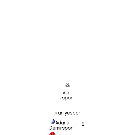
Statistiche
Formazione
Calendario
Storico incontri:
Adana Demirspor
vs
Ümraniyespor
Nessun dato head-to-head trovato
Tutte le partite disputate
Data
Casa
Trasferta
Risultato
Competizi
2026-
Adana
04-
1
:
3
1. Lega
Demirspor
Ümraniyespor
25
2025-
Adana
5
:
0
1. Lega
12-21
Ümraniyespor
Demirspor
2023-
Adana
1
:
1
Super Lig
02-26
Ümraniyespor
Demirspor
2022-
Adana
08-
1
:
0
Super Lig
Demirspor
Ümraniyespor
27
2021-
Adana
0
:
0
1. Lega
02-23
Ümraniyespor
Demirspor