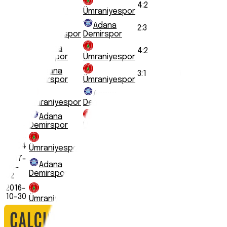
2020-
Adana
4
:
2
1. Lega
10-21
Demirspor
Ümraniyespor
2020-
Adana
2
:
3
1. Lega
07-12
Ümraniyespor
Demirspor
2019-
Adana
4
:
2
1. Lega
12-20
Demirspor
Ümraniyespor
2019-
Adana
3
:
1
1. Lega
04-11
Demirspor
Ümraniyespor
2018-
Adana
2
:
1
1. Lega
10-28
Ümraniyespor
Demirspor
2018-
Adana
0
:
1
1. Lega
03-16
Demirspor
Ümraniyespor
2017-
Adana
1
:
0
1. Lega
11-04
Ümraniyespor
Demirspor
2017-
Adana
04-
3
:
3
1. Lega
Demirspor
Ümraniyespor
02
2016-
Adana
1
:
1
1. Lega
10-30
Ümraniyespor
Demirspor