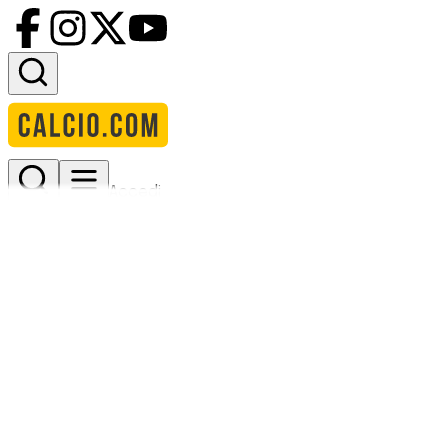
Accedi
Adana Demirspor
Stadio:
5 Ocak Fatih Terim Stadyumu
Capacità:
16095
Paese:
Turchia