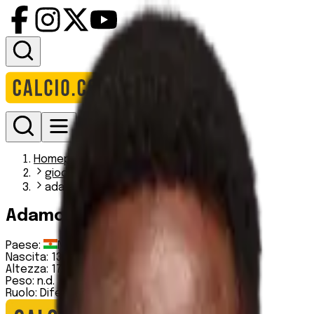
Accedi
Homepage
giocatori
adamou ibrahim djibo
Adamou Ibrahim Djibo
Paese:
Niger
Nascita:
13 08 1998
Altezza:
178 cm
Peso:
n.d.
Ruolo:
Difensore