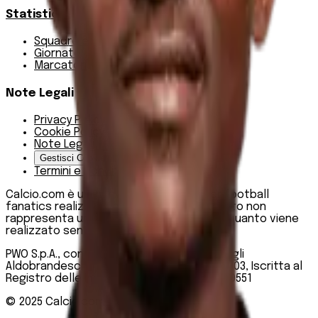
Statistiche
Squadre e classifica
Giornate
Marcatori
Note Legali
Privacy Policy
Cookie Policy
Note Legali
Gestisci Cookie
Termini e condizioni
Calcio.com è un innovativo data hub per football
fanatics realizzato da PWO SpA. Questo sito non
rappresenta una testata giornalistica, in quanto viene
realizzato senza alcuna periodicità.
PWO S.p.A., con sede legale in Roma, Via degli
Aldobrandeschi n. 300, C.F. e P.IVA 13747301003, Iscritta al
Registro delle Imprese di Roma n. R.E.A 1470551
© 2025
Calcio.com