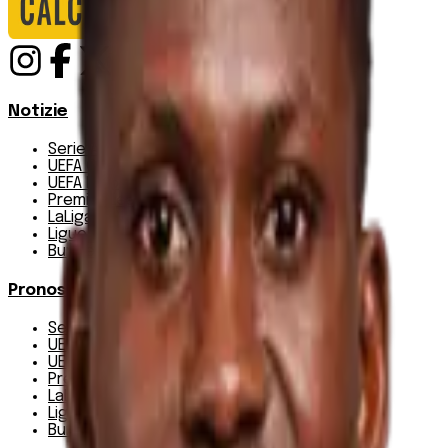
Notizie
Serie A
UEFA Champions League Teams
UEFA Europa League Teams
Premier League
LaLiga
Ligue 1
Bundesliga
Pronostici
Serie A
UEFA Champions League Teams
UEFA Europa League Teams
Premier League
LaLiga
Ligue 1
Bundesliga