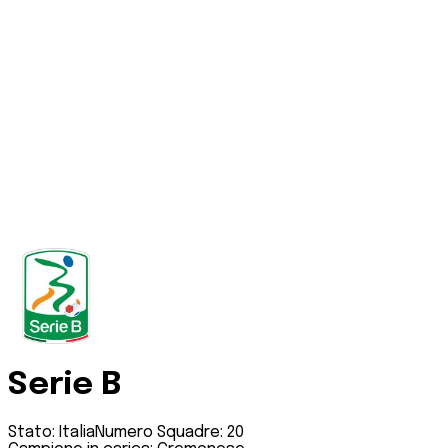
Serie B
Stato:
Italia
Numero Squadre:
20