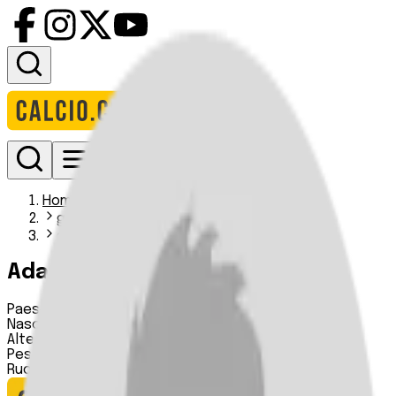
Accedi
Homepage
giocatori
adamos chatzigeorgiou
Adamos Chatzigeorgiou
Paese:
Cipro
Nascita:
18 09 1992
Altezza:
n.d.
Peso:
n.d.
Ruolo:
Centrocampista