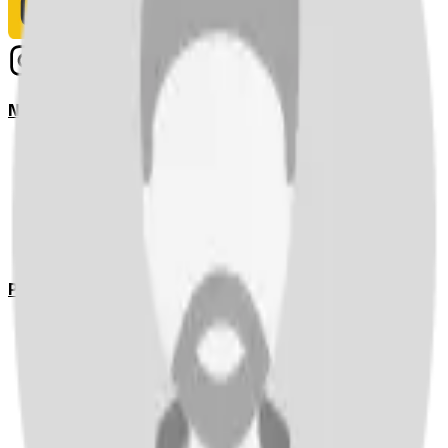
Notizie
Serie A
UEFA Champions League Teams
UEFA Europa League Teams
Premier League
LaLiga
Ligue 1
Bundesliga
Pronostici
Serie A
UEFA Champions League Teams
UEFA Europa League Teams
Premier League
LaLiga
Ligue 1
Bundesliga