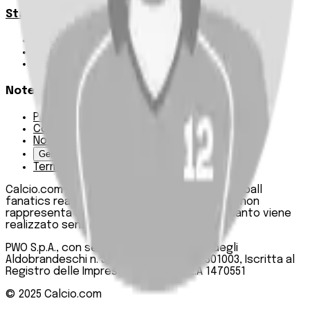
Statistiche
Squadre e classifica
Giornate
Marcatori
Note Legali
Privacy Policy
Cookie Policy
Note Legali
Gestisci Cookie
Termini e condizioni
Calcio.com è un innovativo data hub per football
fanatics realizzato da PWO SpA. Questo sito non
rappresenta una testata giornalistica, in quanto viene
realizzato senza alcuna periodicità.
PWO S.p.A., con sede legale in Roma, Via degli
Aldobrandeschi n. 300, C.F. e P.IVA 13747301003, Iscritta al
Registro delle Imprese di Roma n. R.E.A 1470551
© 2025
Calcio.com