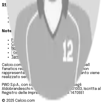
Statistiche
Squadre e classifica
Giornate
Marcatori
Note Legali
Privacy Policy
Cookie Policy
Note Legali
Gestisci Cookie
Termini e condizioni
Calcio.com è un innovativo data hub per football
fanatics realizzato da PWO SpA. Questo sito non
rappresenta una testata giornalistica, in quanto viene
realizzato senza alcuna periodicità.
PWO S.p.A., con sede legale in Roma, Via degli
Aldobrandeschi n. 300, C.F. e P.IVA 13747301003, Iscritta al
Registro delle Imprese di Roma n. R.E.A 1470551
© 2025
Calcio.com