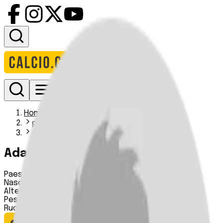
Accedi
Homepage
giocatori
adame faiz
Adame Faiz
Paese:
Francia
Nascita:
10 06 2005
Altezza:
176 cm
Peso:
n.d.
Ruolo:
Centrocampista