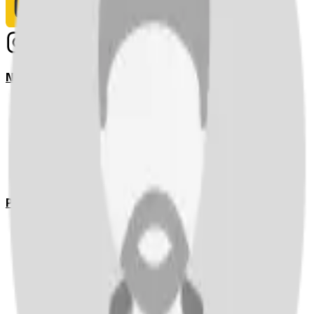
Notizie
Serie A
UEFA Champions League Teams
UEFA Europa League Teams
Premier League
LaLiga
Ligue 1
Bundesliga
Pronostici
Serie A
UEFA Champions League Teams
UEFA Europa League Teams
Premier League
LaLiga
Ligue 1
Bundesliga