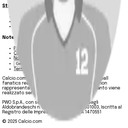
Statistiche
Squadre e classifica
Giornate
Marcatori
Note Legali
Privacy Policy
Cookie Policy
Note Legali
Gestisci Cookie
Termini e condizioni
Calcio.com è un innovativo data hub per football
fanatics realizzato da PWO SpA. Questo sito non
rappresenta una testata giornalistica, in quanto viene
realizzato senza alcuna periodicità.
PWO S.p.A., con sede legale in Roma, Via degli
Aldobrandeschi n. 300, C.F. e P.IVA 13747301003, Iscritta al
Registro delle Imprese di Roma n. R.E.A 1470551
© 2025
Calcio.com