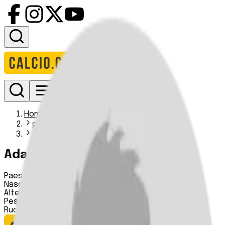
Accedi
Homepage
giocatori
adam montgomery
Adam Montgomery
Paese:
Galles
Nascita:
n.d.
Altezza:
n.d.
Peso:
n.d.
Ruolo:
Centrocampista