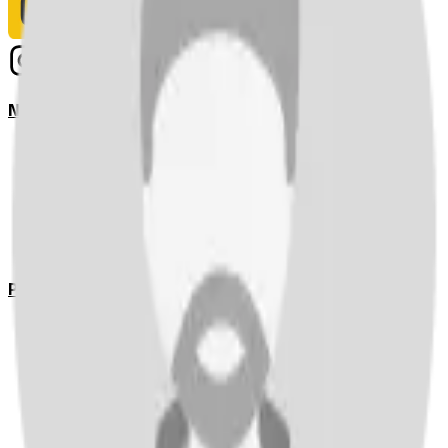
Notizie
Serie A
UEFA Champions League Teams
UEFA Europa League Teams
Premier League
LaLiga
Ligue 1
Bundesliga
Pronostici
Serie A
UEFA Champions League Teams
UEFA Europa League Teams
Premier League
LaLiga
Ligue 1
Bundesliga