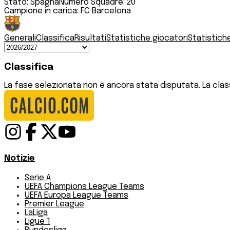
Stato:
Spagna
Numero Squadre:
20
Campione in carica:
FC Barcelona
Generali
Classifica
Risultati
Statistiche giocatori
Statistich
Classifica
La fase selezionata non è ancora stata disputata. La classi
Notizie
Serie A
UEFA Champions League Teams
UEFA Europa League Teams
Premier League
LaLiga
Ligue 1