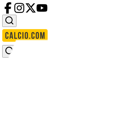
Accedi
Homepage
squadre
valencia
Valencia