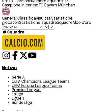
Stato:
Germania
Numero Squadre:
18
Campione in carica:
FC Bayern München
Generali
Classifica
Risultati
Statistiche
giocatori
Statistiche squadre
Squadre
Albo d'oro
#
Squadra
Notizie
Serie A
UEFA Champions League Teams
UEFA Europa League Teams
Premier League
LaLiga
Ligue 1
Bundesliga