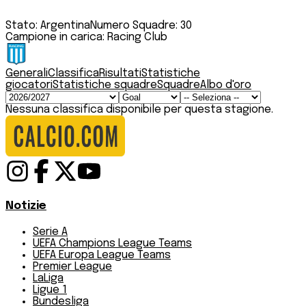
Stato:
Argentina
Numero Squadre:
30
Campione in carica:
Racing Club
Generali
Classifica
Risultati
Statistiche
giocatori
Statistiche squadre
Squadre
Albo d'oro
Nessuna classifica disponibile per questa stagione.
Notizie
Serie A
UEFA Champions League Teams
UEFA Europa League Teams
Premier League
LaLiga
Ligue 1
Bundesliga