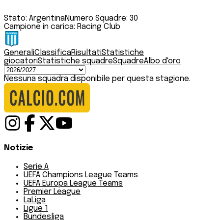
Stato:
Argentina
Numero Squadre:
30
Campione in carica:
Racing Club
Generali
Classifica
Risultati
Statistiche
giocatori
Statistiche squadre
Squadre
Albo d'oro
Nessuna squadra disponibile per questa stagione.
Notizie
Serie A
UEFA Champions League Teams
UEFA Europa League Teams
Premier League
LaLiga
Ligue 1
Bundesliga