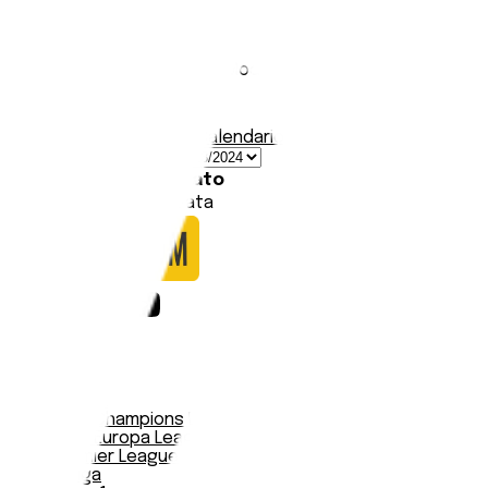
Réal Bamako
Stadio:
Stade Omnisports Modibo Keïta
Capacità:
35000
Paese:
Repubblica del Mali
Statistiche
Formazione
Calendario
Data
Squadre
Risultato
Nessuna partita trovata
Notizie
Serie A
UEFA Champions League Teams
UEFA Europa League Teams
Premier League
LaLiga