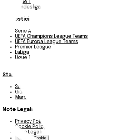
Ligue 1
Bundesliga
Pronostici
Serie A
UEFA Champions League Teams
UEFA Europa League Teams
Premier League
LaLiga
Ligue 1
Bundesliga
Statistiche
Squadre e classifica
Giornate
Marcatori
Note Legali
Privacy Policy
Cookie Policy
Note Legali
Gestisci Cookie