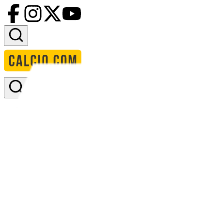
Accedi
Homepage
squadre
tartu fc santos
calendario