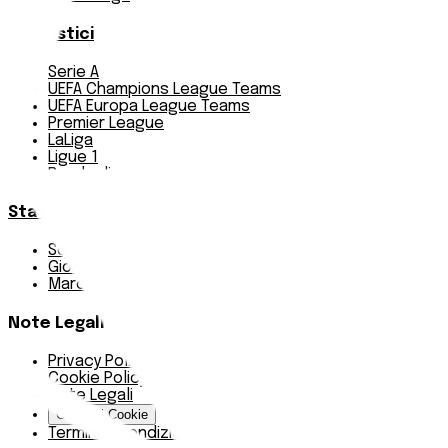
Pronostici
Serie A
UEFA Champions League Teams
UEFA Europa League Teams
Premier League
LaLiga
Ligue 1
Bundesliga
Statistiche
Squadre e classifica
Giornate
Marcatori
Note Legali
Privacy Policy
Cookie Policy
Note Legali
Gestisci Cookie
Termini e condizioni