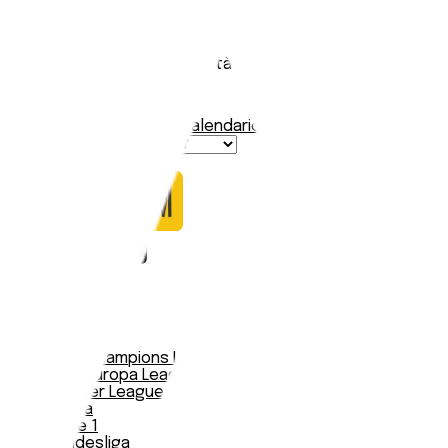
Sturm Graz
Stadio:
Merkur Arena
Capacità:
32000
Paese:
Austria
Statistiche
Formazione
Calendario
Nessun dato trovato
Notizie
Serie A
UEFA Champions League Teams
UEFA Europa League Teams
Premier League
LaLiga
Ligue 1
Bundesliga