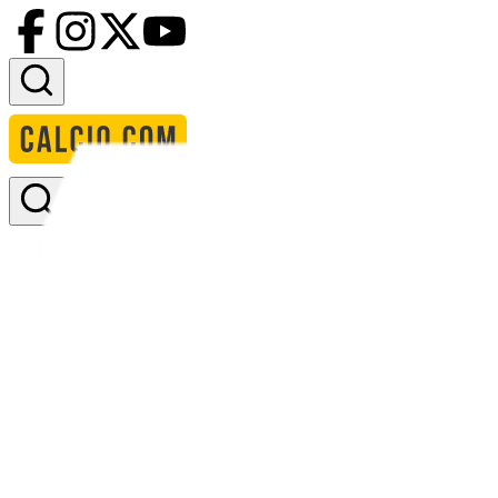
Accedi
Homepage
squadre
sturm graz
formazione