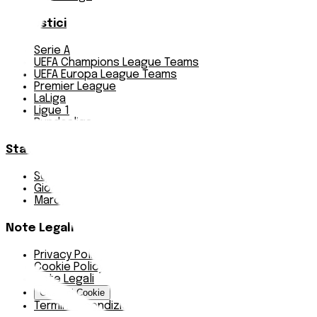
Pronostici
Serie A
UEFA Champions League Teams
UEFA Europa League Teams
Premier League
LaLiga
Ligue 1
Bundesliga
Statistiche
Squadre e classifica
Giornate
Marcatori
Note Legali
Privacy Policy
Cookie Policy
Note Legali
Gestisci Cookie
Termini e condizioni