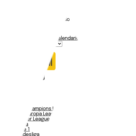
Napoli
Stadio:
Stadio Diego Armando Maradona
Capacità:
54726
Paese:
Italia
Statistiche
Formazione
Calendario
Nessun dato trovato
Notizie
Serie A
UEFA Champions League Teams
UEFA Europa League Teams
Premier League
LaLiga
Ligue 1
Bundesliga