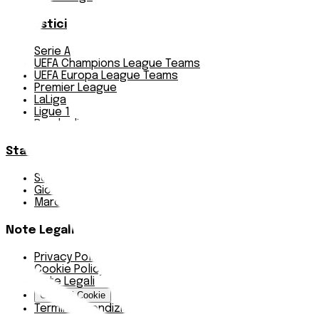
Pronostici
Serie A
UEFA Champions League Teams
UEFA Europa League Teams
Premier League
LaLiga
Ligue 1
Bundesliga
Statistiche
Squadre e classifica
Giornate
Marcatori
Note Legali
Privacy Policy
Cookie Policy
Note Legali
Gestisci Cookie
Termini e condizioni