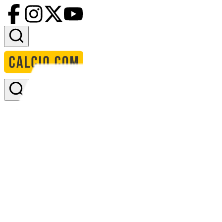
Accedi
Homepage
squadre
ssc napoli u19
formazione