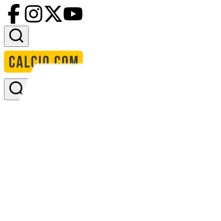
Accedi
Homepage
squadre
la serena
formazione