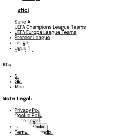
Pronostici
Serie A
UEFA Champions League Teams
UEFA Europa League Teams
Premier League
LaLiga
Ligue 1
Bundesliga
Statistiche
Squadre e classifica
Giornate
Marcatori
Note Legali
Privacy Policy
Cookie Policy
Note Legali
Gestisci Cookie
Termini e condizioni