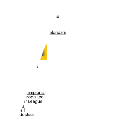
La Serena
Stadio:
Estadio La Portada de La Serena
Capacità:
12000
Paese:
Cile
Statistiche
Formazione
Calendario
Nessun dato trovato
Notizie
Serie A
UEFA Champions League Teams
UEFA Europa League Teams
Premier League
LaLiga
Ligue 1
Bundesliga