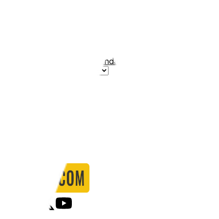
Iran
Stadio:
Azadi Stadium
Capacità:
76807
Paese:
Iran
Statistiche
Formazione
Calendario
Partite
0
Gol
0
Falli
0
Passaggi
0
Tiri
0
Tiri in porta
0.00
%
Ammonizioni
0
Espulsioni
0
Falli Fatti
0