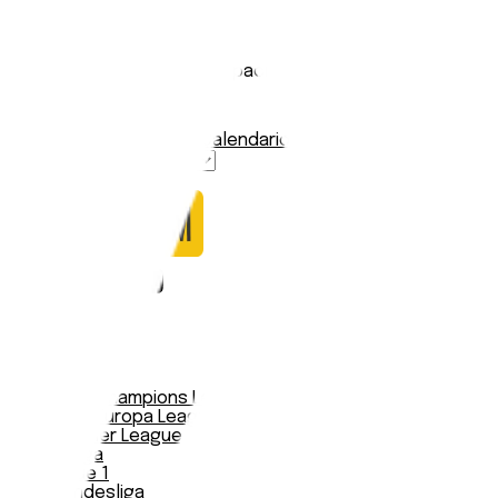
Grenoble Foot 38
Stadio:
Stade des Alpes
Capacità:
20068
Paese:
Francia
Statistiche
Formazione
Calendario
Nessun dato trovato
Notizie
Serie A
UEFA Champions League Teams
UEFA Europa League Teams
Premier League
LaLiga
Ligue 1
Bundesliga