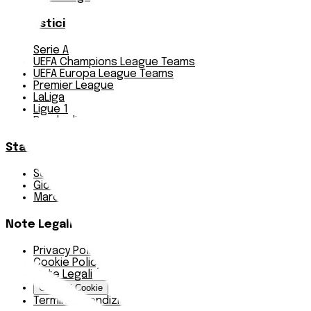
Pronostici
Serie A
UEFA Champions League Teams
UEFA Europa League Teams
Premier League
LaLiga
Ligue 1
Bundesliga
Statistiche
Squadre e classifica
Giornate
Marcatori
Note Legali
Privacy Policy
Cookie Policy
Note Legali
Gestisci Cookie
Termini e condizioni