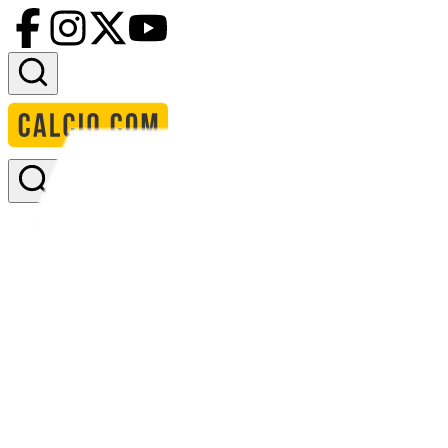
Accedi
Homepage
squadre
grenoble foot 38
formazione