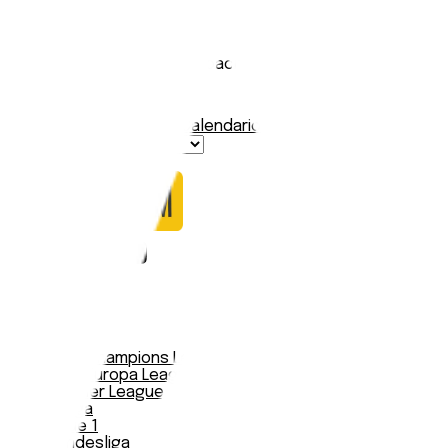
Orenburg
Stadio:
Stadion Gazovik
Capacità:
7520
Paese:
Russia
Statistiche
Formazione
Calendario
Nessun dato trovato
Notizie
Serie A
UEFA Champions League Teams
UEFA Europa League Teams
Premier League
LaLiga
Ligue 1
Bundesliga