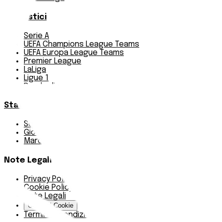
Pronostici
Serie A
UEFA Champions League Teams
UEFA Europa League Teams
Premier League
LaLiga
Ligue 1
Bundesliga
Statistiche
Squadre e classifica
Giornate
Marcatori
Note Legali
Privacy Policy
Cookie Policy
Note Legali
Gestisci Cookie
Termini e condizioni