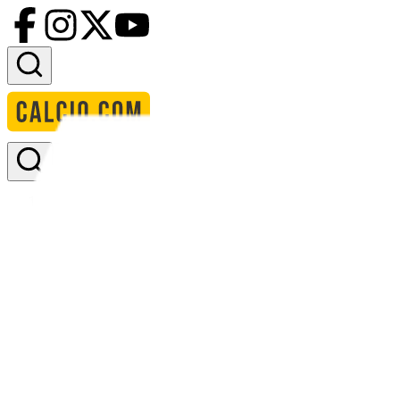
Accedi
Homepage
squadre
fk orenburg
formazione