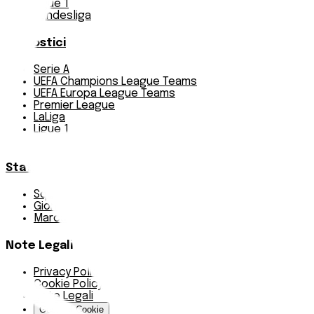
Ligue 1
Bundesliga
Pronostici
Serie A
UEFA Champions League Teams
UEFA Europa League Teams
Premier League
LaLiga
Ligue 1
Bundesliga
Statistiche
Squadre e classifica
Giornate
Marcatori
Note Legali
Privacy Policy
Cookie Policy
Note Legali
Gestisci Cookie