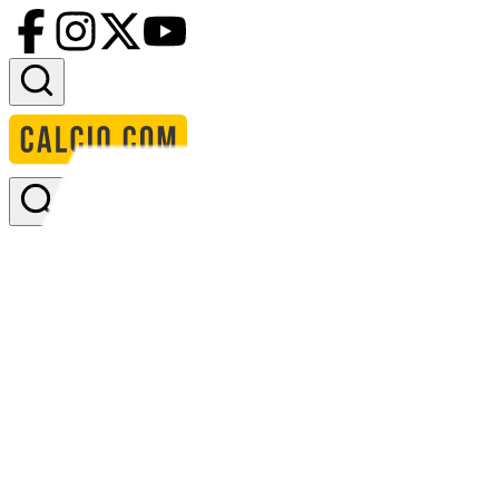
Accedi
Homepage
squadre
fc barcelona
calendario