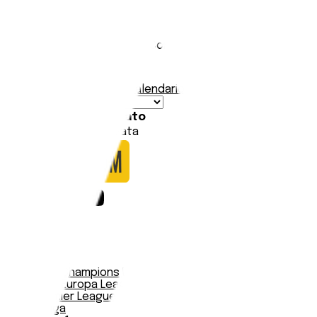
FC Barcelona
Stadio:
Estadi Olímpic Lluís Companys
Capacità:
57619
Paese:
Spagna
Statistiche
Formazione
Calendario
Data
Squadre
Risultato
Nessuna partita trovata
Notizie
Serie A
UEFA Champions League Teams
UEFA Europa League Teams
Premier League
LaLiga