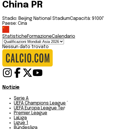
China PR
Stadio:
Beijing National Stadium
Capacità:
91000
Paese:
Cina
Statistiche
Formazione
Calendario
Nessun dato trovato
Notizie
Serie A
UEFA Champions League Teams
UEFA Europa League Teams
Premier League
LaLiga
Ligue 1
Bundesliga