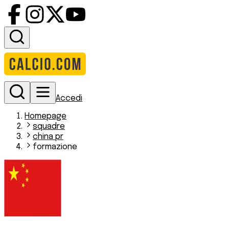
Accedi
Homepage
squadre
china pr
formazione