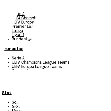
Notizie
Serie A
UEFA Champions League Teams
UEFA Europa League Teams
Premier League
LaLiga
Ligue 1
Bundesliga
Pronostici
Serie A
UEFA Champions League Teams
UEFA Europa League Teams
Premier League
LaLiga
Ligue 1
Bundesliga
Statistiche
Squadre e classifica
Giornate
Marcatori