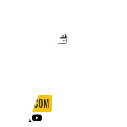
BFC Dynamo
Stadio:
Friedrich-Ludwig-Jahn-Sportpark
Capacità:
4300
Paese:
Germania
Statistiche
Formazione
Calendario
Partite
0
Gol
0
Falli
0
Passaggi
0
Tiri
0
Tiri in porta
0.00
%
Ammonizioni
0
Espulsioni
0
Falli Fatti
0