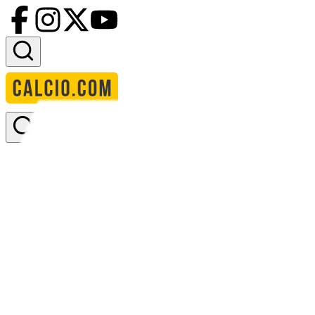
Accedi
Homepage
squadre
bfc dynamo
statistiche