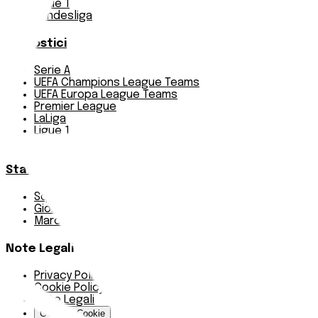
Ligue 1
Bundesliga
Pronostici
Serie A
UEFA Champions League Teams
UEFA Europa League Teams
Premier League
LaLiga
Ligue 1
Bundesliga
Statistiche
Squadre e classifica
Giornate
Marcatori
Note Legali
Privacy Policy
Cookie Policy
Note Legali
Gestisci Cookie